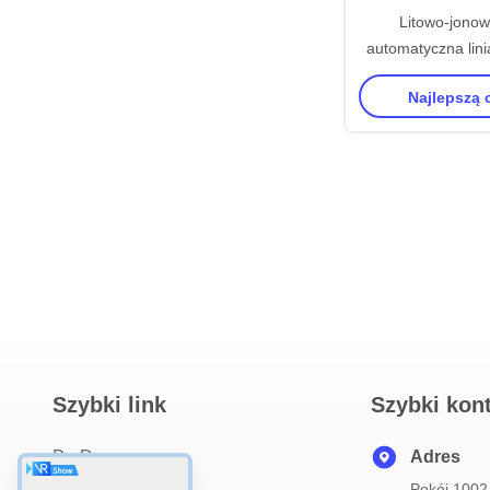
Litowo-jonow
automatyczna lini
baterie cylindryc
Najlepszą
do spawania 
Szybki link
Szybki kon
Do Domu
Adres
Pokój 1002,