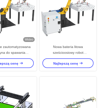
Wideo
ie zautomatyzowana
Nowa bateria litowa
yna do spawania
sześcioosiowy robot
ego robota 1-5khz
automatyczna laserowa maszyna
lepszą cenę
Najlepszą cenę
realizuje automatyzację procesu
spawania