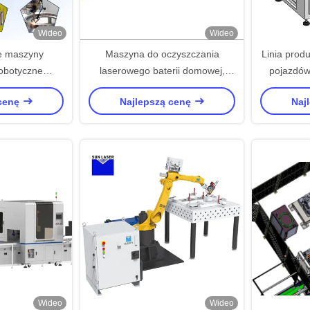
Wideo
Wideo
e maszyny
Maszyna do oczyszczania
Linia produ
obotyczne
laserowego baterii domowej,
pojazdów
ot chwytliwy
akumulator do magazynowania
Maszyn
 cenę
Najlepszą cenę
Naj
temy spawania
energii, linia produkcyjna
słupów
spawania
Wideo
Wideo