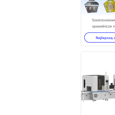
Sześcioosiow
spawalnicze r
Automatyczny rob
Najlepszą
Automatyczne sys