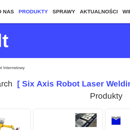
O NAS
PRODUKTY
SPRAWY
AKTUALNOŚCI
WI
t
t Internetowy
arch
[ Six Axis Robot Laser Weldi
Produkty