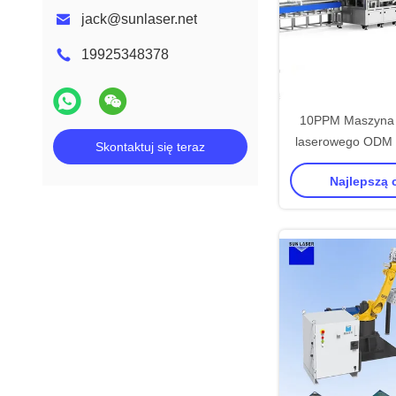
jack@sunlaser.net
19925348378
10PPM Maszyna 
laserowego ODM L
Skontaktuj się teraz
Production Line Mo
Najlepszą
Pack Ass