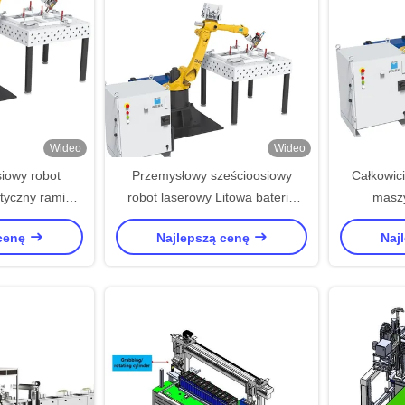
Wideo
Wideo
iowy robot
Przemysłowy sześcioosiowy
Całkowic
tyczny ramię
robot laserowy Litowa bateria
masz
y spawania
robot spawalniczy
laserow
 cenę
Najlepszą cenę
Naj