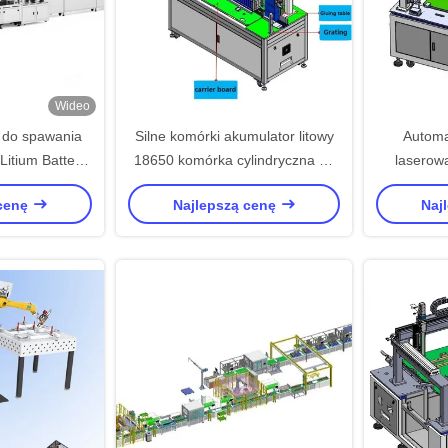
Wideo
do spawania
Silne komórki akumulator litowy
Automa
itium Battery
18650 komórka cylindryczna do
laserow
dule Batteries
lasera
Litium Li
 cenę
Najlepszą cenę
Naj
embly
pro
c