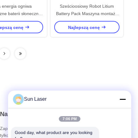
 energia ogniwa
Sześcioosiowy Robot Litium
zne baterii słonecznej
Battery Pack Maszyna montażu
a do oczyszczania
Lifepo4 Battery Cell Assembly
lepszą cenę
Najlepszą cenę
pów laserowych
Equipment
Sun Laser
Nasz biuletyn
7:06 PM
Zapisz się do naszego newslettera, aby uzyskać zniżki i nie
Good day, what product are you looking 
tylko.