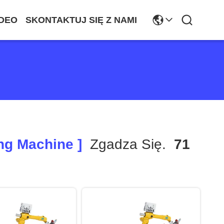
DEO
SKONTAKTUJ SIĘ Z NAMI
ng Machine ]
Zgadza Się.
71