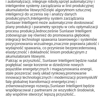
i automatyzacji, integruje roboty,sprzęt automatyczny i
inteligentne systemy zarządzania w linii produkcyjnej
akumulatorów litowychDzięki algorytmom sztucznej
inteligencji do uczenia się i analizy danych
produkcyjnych,Inteligentny system zarządzania
Sunlaser Intelligent może automatycznie dostosować
plany produkcji i parametry sprzętu w celu optymalizacji
procesu produkcjiJednocześnie Sunlaser Intelligent
zobowiązuje się również do promowania głębokiej
integracji technologii spawania laserowego i systemów
pozycjonowania wizualnego,znacznie poprawia jakość i
wydajność spawania, co przyniesie bezprecedensową
elastyczność i dokładność liniom produkcyjnym z
akumulatorami litowymi.
Patrząc w przyszłość, Sunlaser Intelligent będzie nadal
pogłębiać swoje korzenie w dziedzinie nowych
pojazdów energetycznych i magazynowania energii,
stale poszerzać swój układ rynkowy,promowanie
innowacji technologicznych i modernizacji przemysłuW
falę globalnej transformacji energetycznej i
zrównoważonego rozwoju,Sunlaser Intelligent będzie
współpracował z partnerami ze wszystkich środowisk,
aby wspólnie stworzyć lepszą przyszłość..