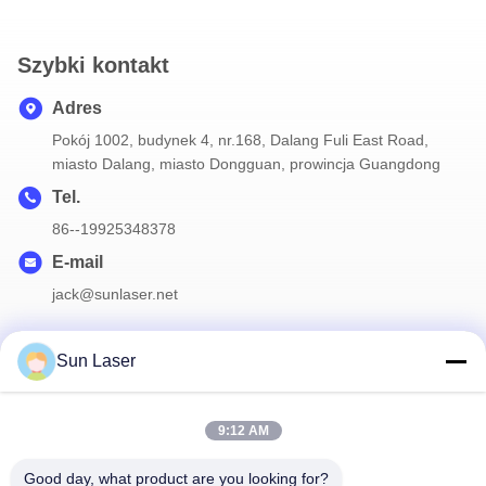
Szybki kontakt
Adres
Pokój 1002, budynek 4, nr.168, Dalang Fuli East Road,
miasto Dalang, miasto Dongguan, prowincja Guangdong
Tel.
86--19925348378
E-mail
jack@sunlaser.net
Sun Laser
Nasz biuletyn
9:12 AM
Zapisz się do naszego newslettera, aby uzyskać zniżki i nie tylko.
Good day, what product are you looking for?