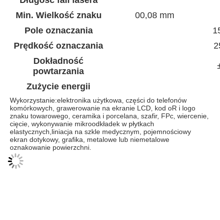
Długość fali lasera
Min. Wielkość znaku
00,08 mm
Pole oznaczania
1
Prędkość oznaczania
2
Dokładność
powtarzania
Zużycie energii
Wykorzystanie:elektronika użytkowa, części do telefonów 
komórkowych, grawerowanie na ekranie LCD, kod oR i logo 
znaku towarowego, ceramika i porcelana, szafir, FPc, wiercenie, 
cięcie, wykonywanie mikroodkładek w płytkach 
elastycznych,liniacja na szkle medycznym, pojemnościowy 
ekran dotykowy, grafika, metalowe lub niemetalowe 
oznakowanie powierzchni.