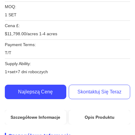
MOQ:
1 SET
Cena £:
$11,798.00/acres 1-4 acres
Payment Terms:
T/T
Supply Ability:
1+set+7 dni roboczych
Najlepszą Cenę
Skontaktuj Się Teraz
Szczegółowe Informacje
Opis Produktu