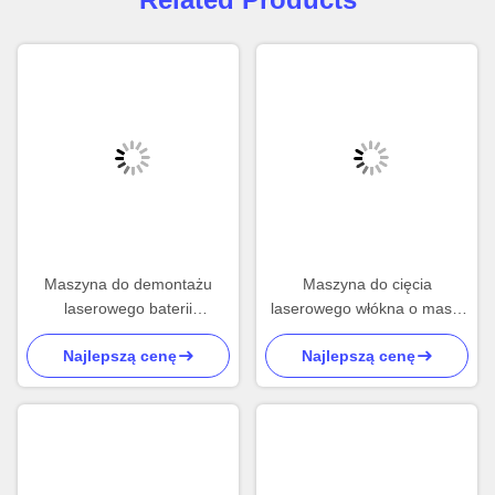
Maszyna do demontażu
Maszyna do cięcia
laserowego baterii
laserowego włókna o masie
trójosiowej Maszyna do
60 kg
Najlepszą cenę
Najlepszą cenę
demontażu laserowego
baterii wielofunkcyjnej