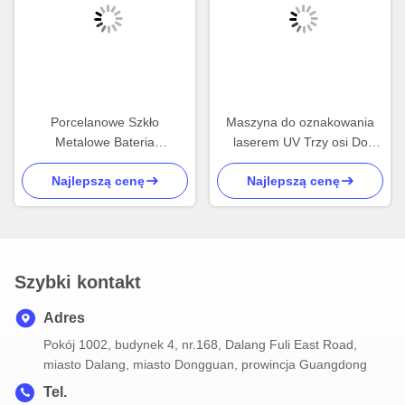
Porcelanowe Szkło
Maszyna do oznakowania
Metalowe Bateria
laserem UV Trzy osi Do
Powierzchnia Laserowa
drukowania porcelanowego
Najlepszą cenę
Najlepszą cenę
Maszyna Rozbiórka
szkła, cięcia powierzchni
Laserowa Trójosiowa
metalu
Maszyna do znakowania
laserowego UV
Szybki kontakt
Adres
Pokój 1002, budynek 4, nr.168, Dalang Fuli East Road,
miasto Dalang, miasto Dongguan, prowincja Guangdong
Tel.