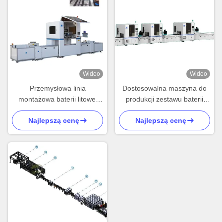
Wideo
Wideo
Przemysłowa linia
Dostosowalna maszyna do
montażowa baterii litowej
produkcji zestawu baterii
18650 do sprzętu spawania
OEM Zestaw zestawu
Najlepszą cenę
Najlepszą cenę
baterii miękkiej
zasilania do cylindrycznych
baterii litowo-żelazowo-
fosforowych