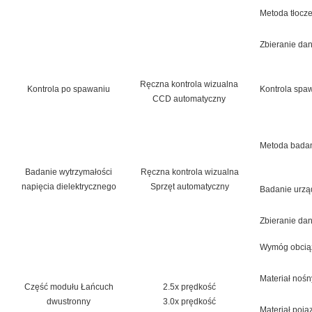
Metoda tłocz
Zbieranie da
Ręczna kontrola wizualna
Kontrola po spawaniu
Kontrola spa
CCD automatyczny
Metoda bada
Badanie wytrzymałości
Ręczna kontrola wizualna
napięcia dielektrycznego
Sprzęt automatyczny
Badanie urzą
Zbieranie da
Wymóg obcią
Materiał nośn
Część modułu Łańcuch
2.5x prędkość
dwustronny
3.0x prędkość
Materiał poja