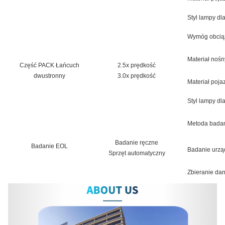
Styl lampy d
Wymóg obcią
Materiał nośn
Część PACK Łańcuch
2.5x prędkość
dwustronny
3.0x prędkość
Materiał poja
Styl lampy d
Metoda bada
Badanie ręczne
Badanie EOL
Badanie urzą
Sprzęt automatyczny
Zbieranie da