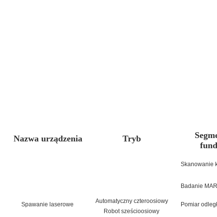
Segme
Nazwa urządzenia
Tryb
fund
Skanowanie 
Badanie MA
Automatyczny czteroosiowy
Spawanie laserowe
Pomiar odległ
Robot sześcioosiowy