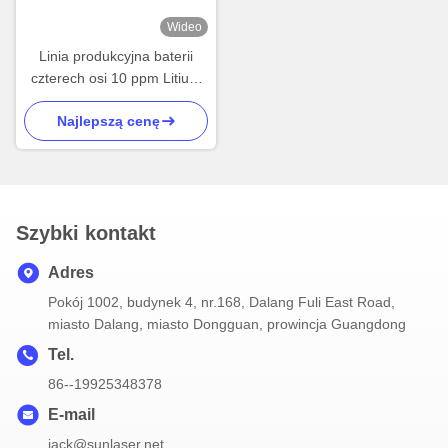
Wideo
Linia produkcyjna baterii
czterech osi 10 ppm Litium
Battery Pack Assembly Line
Najlepszą cenę
Module Making
Szybki kontakt
Adres
Pokój 1002, budynek 4, nr.168, Dalang Fuli East Road,
miasto Dalang, miasto Dongguan, prowincja Guangdong
Tel.
86--19925348378
E-mail
jack@sunlaser.net