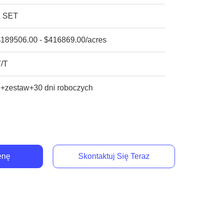
1 SET
$189506.00 - $416869.00/acres
T/T
1+zestaw+30 dni roboczych
enę
Skontaktuj Się Teraz