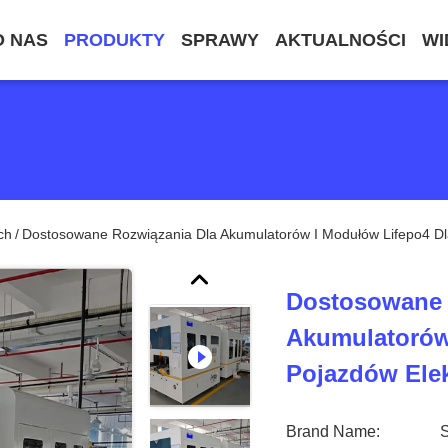
O NAS
PRODUKTY
SPRAWY
AKTUALNOŚCI
WI
ch
Dostosowane Rozwiązania Dla Akumulatorów I Modułów Lifepo4 Dl
/
Dostosowane 
Akumulatorów
Pojazdów Ele
Brand Name: